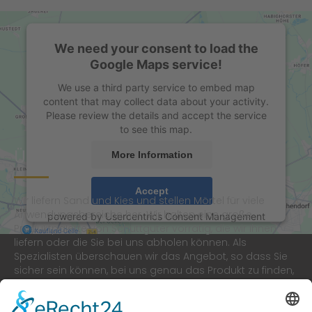
We need your consent to load the
Google Maps service!
We use a third party service to embed map
content that may collect data about your activity.
Please review the details and accept the service
to see this map.
Über uns
More Information
Accept
Wir liefern Sand und Kies und stellen Mörtel für viele
Anwendungsbereiche her. Wir halten eine große
powered by
Usercentrics Consent Management
Produktpalette von Schüttgüter vorrätig, die wir Ihnen
Platform
&
eRecht24
liefern oder die Sie bei uns abholen können. Als
Spezialisten überschauen wir das Angebot, so dass Sie
sicher sein können, bei uns genau das Produkt zu finden,
das für Ihr Vorhaben richtig ist.