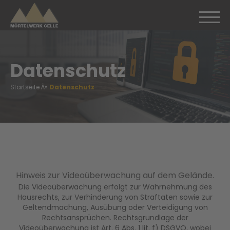
Datenschutz
Startseite Â»
Datenschutz
Hinweis zur Videoüberwachung auf dem Gelände.
Die Videoüberwachung erfolgt zur Wahrnehmung des
Hausrechts, zur Verhinderung von Straftaten sowie zur
Geltendmachung, Ausübung oder Verteidigung von
Rechtsansprüchen. Rechtsgrundlage der
Videoüberwachung ist Art. 6 Abs. 1 lit. f) DSGVO, wobei