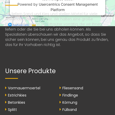
Powered by
Usercentrics Consent Management
Platform
Wir liefern Sand und Kies und stellen Mörtel für viele
Anwendungsbereiche her. Wir halten eine große
Produktpalette von Schüttgüter vorrätig, die wir Ihnen
liefern oder die Sie bei uns abholen können. Als
Spezialisten überschauen wir das Angebot, so dass Sie
sicher sein können, bei uns genau das Produkt zu finden,
das für Ihr Vorhaben richtig ist.
Unsere Produkte
Vormauermoertel
Fliesensand
Estrichkies
Findlinge
Betonkies
Körnung
Splitt
Füllsand